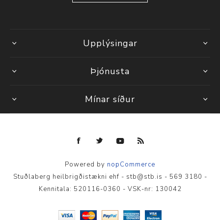
Upplýsingar
Þjónusta
Mínar síður
Powered by
nopCommerce
Stuðlaberg heilbrigðistækni ehf - stb@stb.is - 569 3180 -
Kennitala: 520116-0360 - VSK-nr: 130042