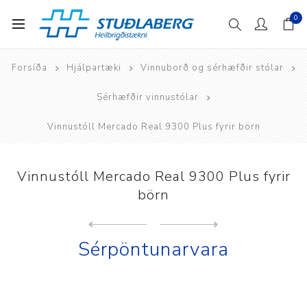
0
Forsíða
Hjálpartæki
Vinnuborð og sérhæfðir stólar
Sérhæfðir vinnustólar
Vinnustóll Mercado Real 9300 Plus fyrir börn
Vinnustóll Mercado Real 9300 Plus fyrir
börn
Next
product
Previous product
Vinnustóll Mercado Real 930...
Sérpöntunarvara