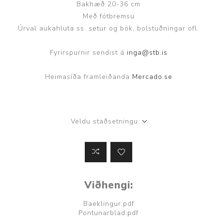
Bakhæð 20-36 cm
Með fótbremsu
Úrval aukahluta ss. setur og bök, bolstuðningar ofl.
Fyrirspurnir sendist á
inga@stb.is
Heimasíða framleiðanda
Mercado.se
Veldu staðsetningu
Viðhengi:
Baeklingur.pdf
Pontunarblad.pdf