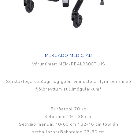
MERCADO MEDIC AB
Vörunúmer:
MEM-REAL9300PLUS
Sérstaklega stöðugir og góðir vinnustólar fyrir börn með
fjölbreyttum stillimöguleikum"
Burðarþol 70 kg
Setbreidd 29 - 36 cm
Sethæð manual 40-60 cm / 32-46 cm low án
sethallazbr>Bakbreidd 23-30 cm