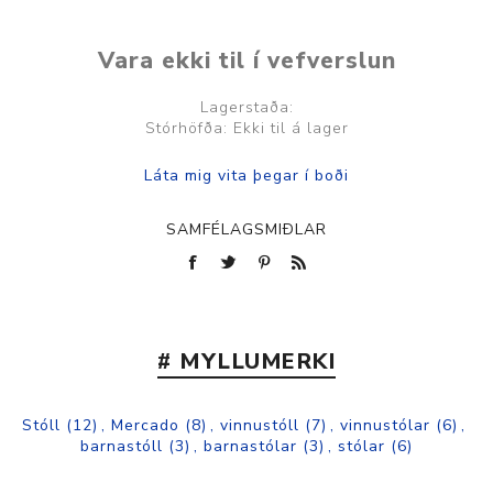
Vara ekki til í vefverslun
Lagerstaða:
Stórhöfða: Ekki til á lager
SAMFÉLAGSMIÐLAR
# MYLLUMERKI
Stóll
(12)
,
Mercado
(8)
,
vinnustóll
(7)
,
vinnustólar
(6)
,
barnastóll
(3)
,
barnastólar
(3)
,
stólar
(6)