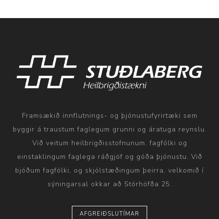
Framsækið innflutnings- og þjónustufyrirtæki sem
byggir á traustum faglegum grunni og áratuga reynslu.
Við veitum heilbrigðisstofnunum, fagfólki og
einstaklingum faglega ráðgjöf og góða þjónustu. Við
bjóðum fagfólki, og skjólstæðingum þeirra, velkomið í
sýningarsal okkar að Stórhöfða 25.
AFGREIÐSLUTÍMAR