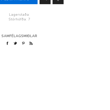
Lagerstaða:
Stórhöfða: 7
SAMFÉLAGSMIÐLAR