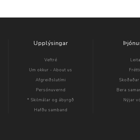
Upplýsingar
Þjónu
Veftré
Leit
Um okkur - About us
Frétt
Afgreiðslutími
Skoðaðar
Persónuvernd
Bera sama
* Skilmálar og ábyrgð
Nýjar v
Hafðu samband