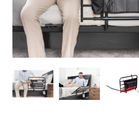
Brjóstaaðgerðir
Þrýstingsvörur
Rýmingarsala