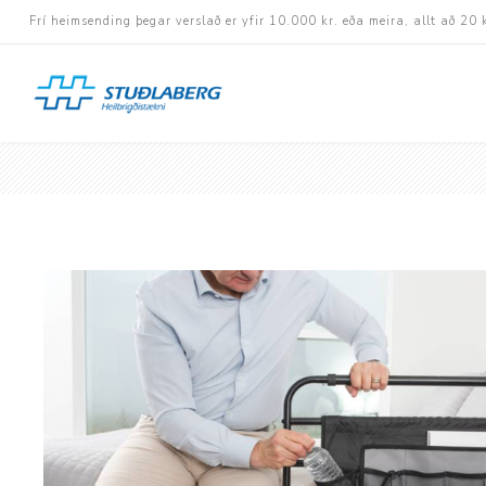
Frí heimsending þegar verslað er yfir 10.000 kr. eða meira, allt að 20 
Hjólastólar
Aukabúnaður
Aflbúnaður og handhj
Fastramma hjólastóla
Rafknúnir hjólastólar
Rafskutlur
Krossramma hjólastól
Sessur