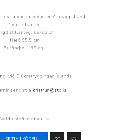
ggir
Heilbrigðisstofnanir
m, fest undir rúmdýnu með öryggisbandi.
Innréttingar, vagnar og
Niðurfellanleg
borð
ngd stillanleg, 66-98 cm
Rekstrarvörur
Hæð 55,5 cm
Burðarþol 136 kg.
Skoðunar- og
meðferðarbekkir
Smátæki
ingi við Sjúkratryggingar Íslands
Þrýstingsvafningar
urnir sendist á
kristrun@stb.is
Veldu staðsetningu
SETJA Í KÖRFU