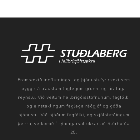
Framsækið innflutnings- og þjónustufyrirtæki sem
byggir á traustum faglegum grunni og áratuga
reynslu. Við veitum heilbrigðisstofnunum, fagfólki
og einstaklingum faglega ráðgjöf og góða
þjónustu. Við bjóðum fagfólki, og skjólstæðingum
þeirra, velkomið í sýningarsal okkar að Stórhöfða
25.