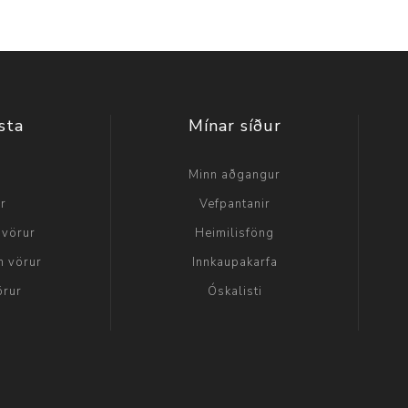
sta
Mínar síður
a
Minn aðgangur
ir
Vefpantanir
 vörur
Heimilisföng
n vörur
Innkaupakarfa
örur
Óskalisti