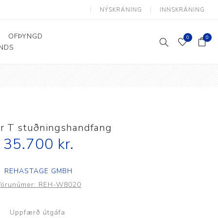
NÝSKRÁNING
INNSKRÁNING
OFÞYNGD
0
0
ANDS
Þjálfun og endurhæfing
Hjálpartæki
Flutningshjálpartæki
Gönguhjálpartæki
 T stuðningshandfang
Smáhjálpartæki
35.700 kr.
Vinnuborð og sérhæfðir
stólar
REHASTAGE GMBH
Vörunúmer:
REH-W8020
Uppfærð útgáfa