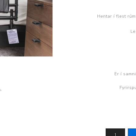
Brjóstaaðgerðir og þrýstingsvörur
Rúm og húsgögn
Stóma og þvagle
Hentar í flest rú
Rúm
Stómavörur
Le
Dýnur
Þvagleggir
Húsgögn
Aukabúnaður
Legusáravarnir
Er í samn
Fyrirsp