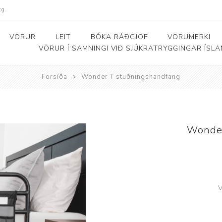
kg.
VÖRUR
LEIT
BÓKA RÁÐGJÖF
VÖRUMERKI
VÖRUR Í SAMNINGI VIÐ SJÚKRATRYGGINGAR ÍSL
Forsíða
Wonder T stuðningshandfang
Bað- og salernishjálpartæki
Baðker og lyftarar
Þjálfunarhjól
ól
Bað- og salernisstólar
Skynörvun
Wonder
r
Salernisupphækkun og
Sérhæfð þríhjól
stoðir
Bað- og skiptiborð
ar