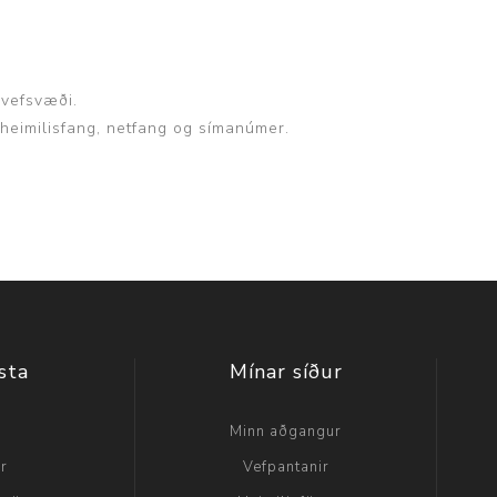
 vefsvæði.
, heimilisfang, netfang og símanúmer.
sta
Mínar síður
a
Minn aðgangur
ir
Vefpantanir