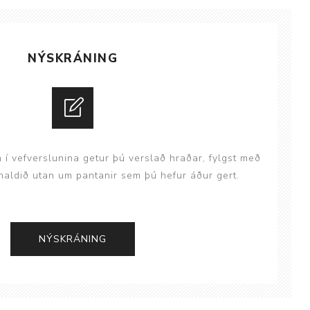
ggir
Heilbrigðisstofnanir
Innréttingar, vagnar og
NÝSKRÁNING
borð
Rekstrarvörur
Skoðunar- og
meðferðarbekkir
Smátæki
n í vefverslunina getur þú verslað hraðar, fylgst með
Þrýstingsvafningar
aldið utan um pantanir sem þú hefur áður gert.