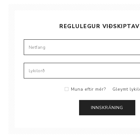
Brjóstaaðgerðir
REGLULEGUR VIÐSKIPTAV
Þrýstingsvörur
Muna eftir mér?
Gleymt lykil
Rýmingarsala