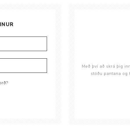
Brjóstaaðgerðir og þrýstingsvörur
Rúm og húsgögn
Stóma og þvagle
Rúm
Stómavörur
INUR
Dýnur
Þvagleggir
Húsgögn
Aukabúnaður
Legusáravarnir
Með því að skrá þig in
stöðu pantana og h
orð?