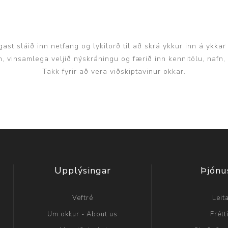
ast sláið inn netfang og lykilorð til að skrá ykkur inn á ykkar
inn, vinsamlega veljið nýskráningu og færið inn kennitölu, nafn
Takk fyrir að vera viðskiptavinur okkar.
Upplýsingar
Þjónu
Veftré
Leit
Um okkur - About us
Frétt