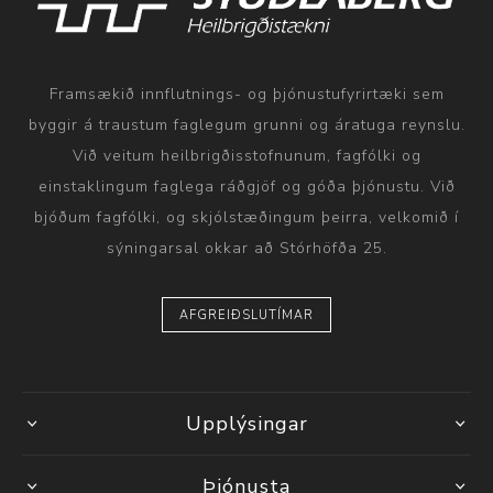
Framsækið innflutnings- og þjónustufyrirtæki sem
byggir á traustum faglegum grunni og áratuga reynslu.
Við veitum heilbrigðisstofnunum, fagfólki og
einstaklingum faglega ráðgjöf og góða þjónustu. Við
bjóðum fagfólki, og skjólstæðingum þeirra, velkomið í
sýningarsal okkar að Stórhöfða 25.
AFGREIÐSLUTÍMAR
Upplýsingar
Þjónusta