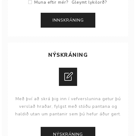
Muna eftir mér?
Gleymt lykilorð?
NÝSKRÁNING
Með því að skrá þig inn í vefverslunina getur þú
verslað hraðar, fylgst með stöðu pantana og
haldið utan um pantanir sem þú hefur áður gert.