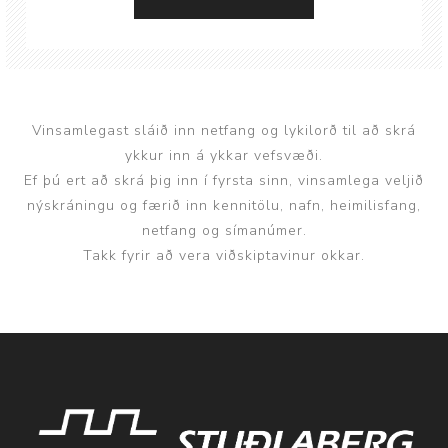
Vinsamlegast sláið inn netfang og lykilorð til að skrá
ykkur inn á ykkar vefsvæði.
Ef þú ert að skrá þig inn í fyrsta sinn, vinsamlega veljið
nýskráningu og færið inn kennitölu, nafn, heimilisfang,
netfang og símanúmer.
Takk fyrir að vera viðskiptavinur okkar.