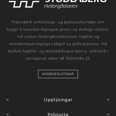
Framsækið innflutnings- og þjónustufyrirtæki sem
byggir á traustum faglegum grunni og áratuga reynslu.
Við veitum heilbrigðisstofnunum, fagfólki og
einstaklingum faglega ráðgjöf og góða þjónustu. Við
bjóðum fagfólki, og skjólstæðingum þeirra, velkomið í
sýningarsal okkar að Stórhöfða 25.
AFGREIÐSLUTÍMAR
Upplýsingar
Þjónusta