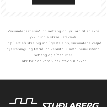
Vinsamlegast sláið inn netfang og lykilorð til að skrá
ykkur inn á ykkar vefsvæði.
Ef þú ert að skrá þig inn í fyrsta sinn, vinsamlega veljið
nýskráningu og færið inn kennitölu, nafn, heimilisfang,
netfang og símanúmer.
Takk fyrir að vera viðskiptavinur okkar.