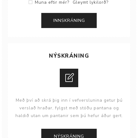
Muna eftir mér?
Gleymt lykilorð?
NÝSKRÁNING
Með því að skrá þig inn í vefverslunina getur þú
verslað hraðar, fylgst með stöðu pantana og
haldið utan um pantanir sem þú hefur áður gert.