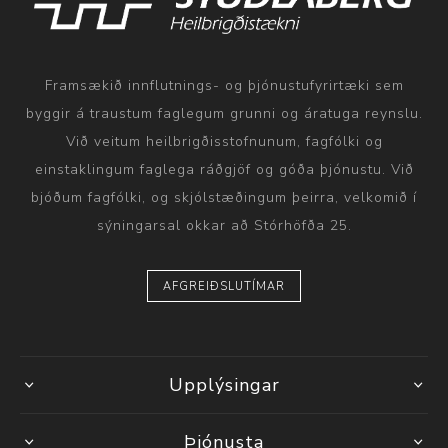
Framsækið innflutnings- og þjónustufyrirtæki sem
byggir á traustum faglegum grunni og áratuga reynslu.
Við veitum heilbrigðisstofnunum, fagfólki og
einstaklingum faglega ráðgjöf og góða þjónustu. Við
bjóðum fagfólki, og skjólstæðingum þeirra, velkomið í
sýningarsal okkar að Stórhöfða 25.
AFGREIÐSLUTÍMAR
Upplýsingar
Þjónusta