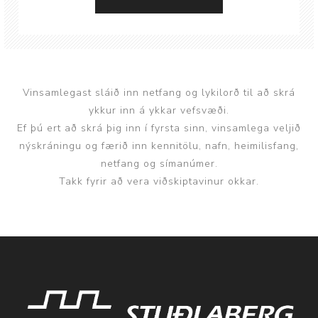
Vinsamlegast sláið inn netfang og lykilorð til að skrá
ykkur inn á ykkar vefsvæði.
Ef þú ert að skrá þig inn í fyrsta sinn, vinsamlega veljið
nýskráningu og færið inn kennitölu, nafn, heimilisfang,
netfang og símanúmer.
Takk fyrir að vera viðskiptavinur okkar.