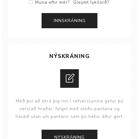
Muna eftir mér?
Gleymt lykilorð?
NÝSKRÁNING
Með því að skrá þig inn í vefverslunina getur þú
verslað hraðar, fylgst með stöðu pantana og
haldið utan um pantanir sem þú hefur áður gert.