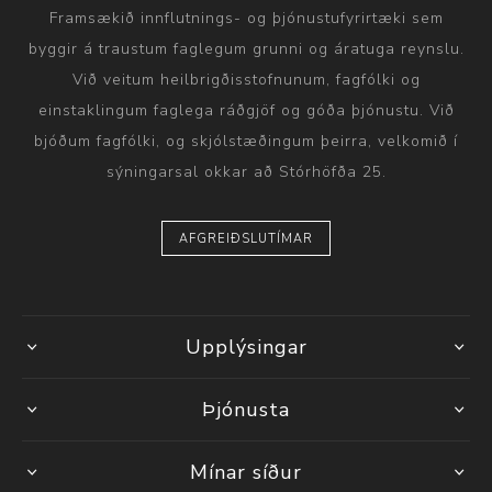
Framsækið innflutnings- og þjónustufyrirtæki sem
byggir á traustum faglegum grunni og áratuga reynslu.
Við veitum heilbrigðisstofnunum, fagfólki og
einstaklingum faglega ráðgjöf og góða þjónustu. Við
bjóðum fagfólki, og skjólstæðingum þeirra, velkomið í
sýningarsal okkar að Stórhöfða 25.
AFGREIÐSLUTÍMAR
Upplýsingar
Þjónusta
Mínar síður